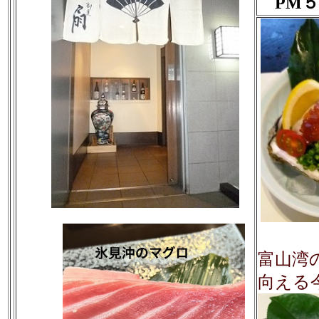
PM５
富山湾
向える