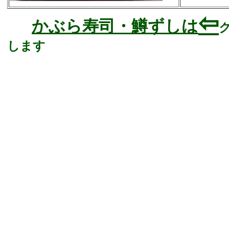
⇦
かぶら寿司・鱒ずしは
します