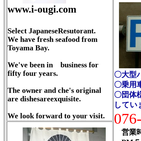
www.i-ougi.com
Select Japanese
Resutorant.
We have fresh seafood from
Toyama Bay.
We've been in business for
fifty four years.
〇大型
〇乗用車
The owner and che's original
〇団体
are dishesareexquisite.
してい
076
We look forward to your visit.
営業時