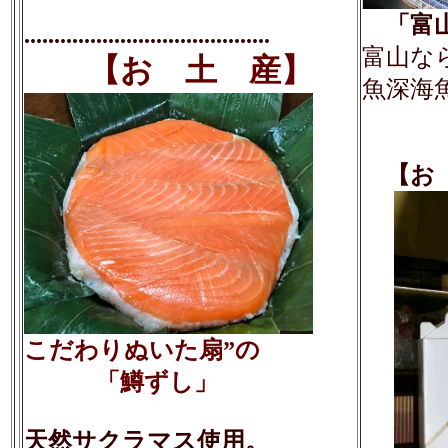
「富山
.........................................
富山な
【お 土 産】
魚深海
【お 
こだわりぬいた扇”の
「鱒ずし」
天然サクラマス使用。