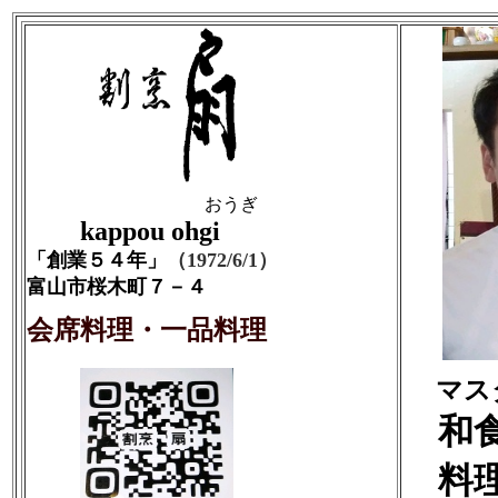
おうぎ
kappou ohgi
「創業５４年」
（1972/6/1）
富山市桜木町７－４
会席料理・一品料理
マスタ
和食
料理