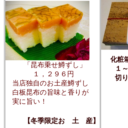
化粧
「昆布乗せ鱒ずし」
１～
１，２９６円
切り目
当店独自のお土産鱒ずし
白板昆布の旨味と香りが
実に旨い！
【冬季限定お 土 産】