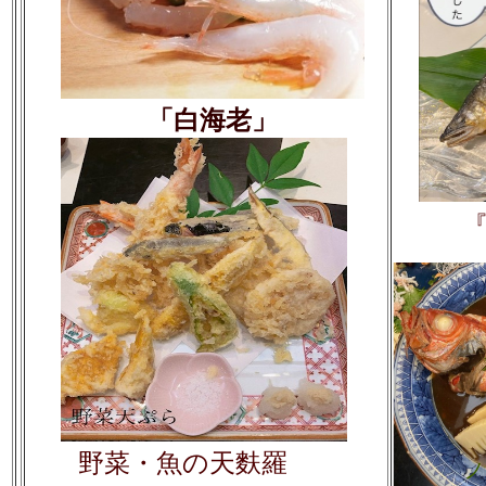
「白海老」
野菜・魚の天麩羅